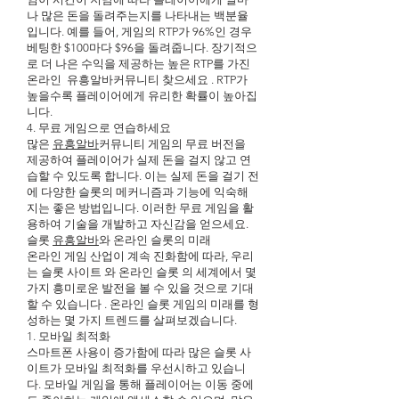
나 많은 돈을 돌려주는지를 나타내는 백분율
입니다. 예를 들어, 게임의 RTP가 96%인 경우
베팅한 $100마다 $96을 돌려줍니다. 장기적으
로 더 나은 수익을 제공하는 높은 RTP를 가진
온라인 유흥알바커뮤니티 찾으세요 . RTP가
높을수록 플레이어에게 유리한 확률이 높아집
니다.
4. 무료 게임으로 연습하세요
많은
유흥알바
커뮤니티 게임의 무료 버전을
제공하여 플레이어가 실제 돈을 걸지 않고 연
습할 수 있도록 합니다. 이는 실제 돈을 걸기 전
에 다양한 슬롯의 메커니즘과 기능에 익숙해
지는 좋은 방법입니다. 이러한 무료 게임을 활
용하여 기술을 개발하고 자신감을 얻으세요.
슬롯
유흥알바
와 온라인 슬롯의 미래
온라인 게임 산업이 계속 진화함에 따라, 우리
는 슬롯 사이트 와 온라인 슬롯 의 세계에서 몇
가지 흥미로운 발전을 볼 수 있을 것으로 기대
할 수 있습니다 . 온라인 슬롯 게임의 미래를 형
성하는 몇 가지 트렌드를 살펴보겠습니다.
1. 모바일 최적화
스마트폰 사용이 증가함에 따라 많은 슬롯 사
이트가 모바일 최적화를 우선시하고 있습니
다. 모바일 게임을 통해 플레이어는 이동 중에