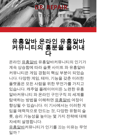
DR. REPAIR
AUTOCENTER
유흥알바 온라인 유흥알바
커뮤니티의 흥분을 풀어내
다
온라인
유흥알바
유흥알바커뮤니티의 인기가
계속 상승함에 따라 슬롯 사이트 와 유흥알바
커뮤니티은 게임 경험의 핵심 부분이 되었습
니다. 다양한 게임, 테마, 기능을 갖춘 이러한
플랫폼은 모든 사람을 위한 무언가를 가지고
있습니다. 캐주얼 플레이어이든 노련한 유흥
알바커뮤니티 와 온라인 구인구직 의 세계를
탐색하는 방법을 이해하면
유흥알바
여정이
향상될 수 있습니다. 이 기사에서는 이러한 게
임을 매력적으로 만드는 것, 다양한 유형의 슬
롯, 승리 가능성을 높이는 몇 가지 전략에 대해
자세히 설명합니다.
유흥알바
커뮤니티가 인기를 끄는 이유는 무엇
일까 ?