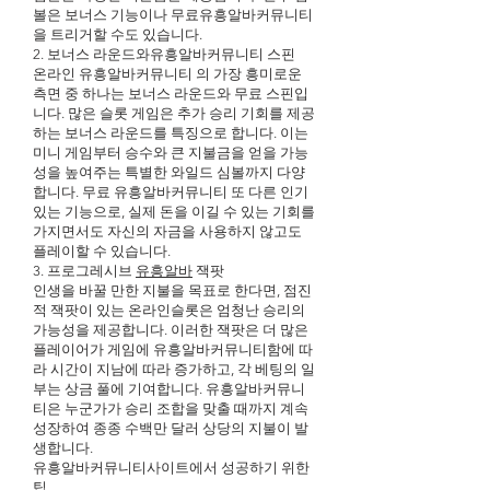
볼은 보너스 기능이나 무료유흥알바커뮤니티
을 트리거할 수도 있습니다.
2. 보너스 라운드와유흥알바커뮤니티 스핀
온라인 유흥알바커뮤니티 의 가장 흥미로운
측면 중 하나는 보너스 라운드와 무료 스핀입
니다. 많은 슬롯 게임은 추가 승리 기회를 제공
하는 보너스 라운드를 특징으로 합니다. 이는
미니 게임부터 승수와 큰 지불금을 얻을 가능
성을 높여주는 특별한 와일드 심볼까지 다양
합니다. 무료 유흥알바커뮤니티 또 다른 인기
있는 기능으로, 실제 돈을 이길 수 있는 기회를
가지면서도 자신의 자금을 사용하지 않고도
플레이할 수 있습니다.
3. 프로그레시브
유흥알바
잭팟
인생을 바꿀 만한 지불을 목표로 한다면, 점진
적 잭팟이 있는 온라인슬롯은 엄청난 승리의
가능성을 제공합니다. 이러한 잭팟은 더 많은
플레이어가 게임에 유흥알바커뮤니티함에 따
라 시간이 지남에 따라 증가하고, 각 베팅의 일
부는 상금 풀에 기여합니다. 유흥알바커뮤니
티은 누군가가 승리 조합을 맞출 때까지 계속
성장하여 종종 수백만 달러 상당의 지불이 발
생합니다.
유흥알바커뮤니티사이트에서 성공하기 위한
팁