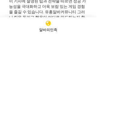
이 기사에 설명된 팁과 전략을 따르면 성공 가
능성을 극대화하고 더욱 보람 있는 게임 경험
을 즐길 수 있습니다. 유흥알바커뮤니티 그러
니 릴을 돌리고 행운이 어디로 인도하는지 확
인할 준비를 하세요!
알바의민족
유흥알바 와 온라인 유흥알바는 전
세계 플레이어에게 확실한일자리 추
구