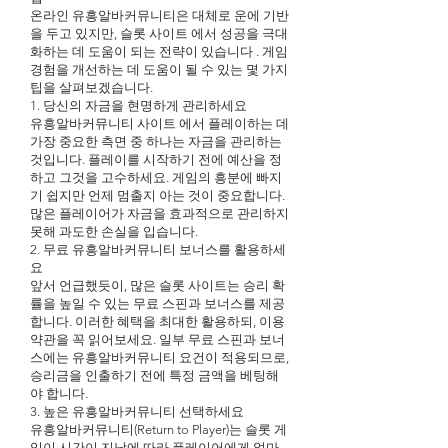
온라인 유흥알바커뮤니티은 대체로 운에 기반
을 두고 있지만, 슬롯 사이트 에서 성공을 극대
화하는 데 도움이 되는 전략이 있습니다 . 게임
경험을 개선하는 데 도움이 될 수 있는 몇 가지
팁을 살펴보겠습니다.
1. 당신의 자금을 현명하게 관리하세요
유흥알바커뮤니티 사이트 에서 플레이하는 데
가장 중요한 측면 중 하나는 자금을 관리하는
것입니다. 플레이를 시작하기 전에 예산을 정
하고 그것을 고수하세요. 게임의 흥분에 빠지
기 쉽지만 언제 멈출지 아는 것이 중요합니다.
많은 플레이어가 자금을 효과적으로 관리하지
못해 과도한 손실을 입습니다.
2. 무료 유흥알바커뮤니티 보너스를 활용하세
요
앞서 언급했듯이, 많은 슬롯 사이트는 승리 확
률을 높일 수 있는 무료 스핀과 보너스를 제공
합니다. 이러한 혜택을 최대한 활용하되, 이용
약관을 꼭 읽어보세요. 일부 무료 스핀과 보너
스에는 유흥알바커뮤니티 요건이 적용되므로,
승리금을 인출하기 전에 특정 금액을 베팅해
야 합니다.
3. 높은 유흥알바커뮤니티 선택하세요
유흥알바커뮤니티(Return to Player)는 슬롯 게
임이 시간이 지남에 따라 플레이어에게 얼마