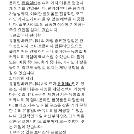
온라인
유흥알바
는 여러 가지 이유로 엄청나
게 인기를 얻었습니다. 편의성부터 큰 승리의
가능성까지, 이러한 플랫폼은 전통적인 오프
라인 카지노가 따라올 수 없는 혜택을 제공합
니다. 슬롯 사이트 의 급속한 성장에 기여하는
주요 요인을 살펴보겠습니다 .
1. 손끝에서 편리함
유흥알바커뮤니티 의 가장 중요한 장점은 편
의성입니다. 스마트폰이나 컴퓨터만 있으면
플레이어는 언제 어디서나 좋아하는 유흥알바
커뮤니티 게임에 액세스할 수 있습니다. 집에
있든, 이동 중이든, 휴가 중이든, 카지노에 발을
들이지 않고도 몰입감 넘치는 게임 경험을 즐
길 수 있습니다.
2. 다양한 게임
유흥알바커뮤니티 사이트
가
유흥알바
인기
있
는 또 다른 이유는 다양한 게임 선택이 가능하
다는 것입니다. 공간이 제한된 기존 유흥알바
커뮤니티 와 달리 온라인 플랫폼은 다양한 테
마, 보너스 기능 및 지불 구조를 갖춘 거의 무한
한 수의 유흥알바커뮤니티을 제공할 수 있습
니다. 고전적인 과일 머신부터 멋진 그래픽을
갖춘 정교한 비디오 슬롯까지 모든 취향에 맞
는 게임이 있습니다.
3. 수익성 있는 보너스와 프로모션