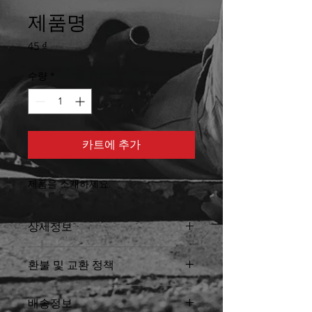
제품명
가
45 ₫
격
수량
*
카트에 추가
제품을 소개하세요.  
상세정보
제품의 세부 사항들을 입력하세요. 제
환불 및 교환 정책
품의 크기, 재질, 관리방법 등 친절하고
상세한 설명은 구매에 대한 확신을 심
"환불 정책", "제품 관리법" 등 고객들
어줍니다. 제품의 어떤 부분이 소비자
배송정보
에게 유용한 추가 제품 정보를 제공하