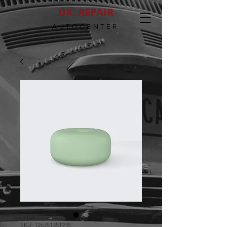
DR. REPAIR
AUTOCENTER
SKU: 126351351935