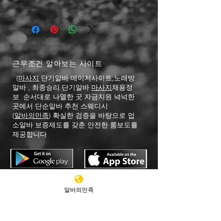
들에게 어필할 것인지 우선순위를 잘
세요.
생각해 적어주세요.
배송정보를 입력하세요. 배송방법, 비
용 등 정확하고 깔끔한 설명은 소비자
들에게 내 제품 구매에 대한 확신을 심
어줍니다.
​근무조건 알아보는 사이트
(
마사지
단기알바
메이저사이트,노래방
알바 , 최종승리 단기알바
마사지
채용정
보 순서대로 나열한 곳 자금지원 넉넉한
곳에서 단순알바 추천 스웨디시
(
알바의민족
) 확실한 검증을 바탕으로 업
소알바 보증제도를 갖춘 안전한 룸보도를
제공합니다
단기알바 찾는다면 바로여기
알바의민족
- 단기알바 마무보조알바
- Car Checks