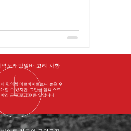
지역노래방알바 고려 사항
카페·편의점 아르바이트보다 높은 수
대할 수 있지만, 그만큼 접객 스트
 야간 근무 부담이 큰 일입니다.